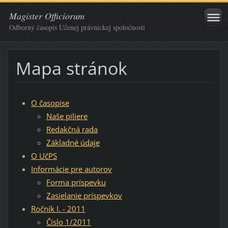
Magister Officiorum
Odborný časopis Učenej právnickej spoločnosti
Mapa stránok
O časopise
Naše piliere
Redakčná rada
Základné údaje
O UčPS
Informácie pre autorov
Forma príspevku
Zasielanie príspevkov
Ročník I. - 2011
Číslo 1/2011